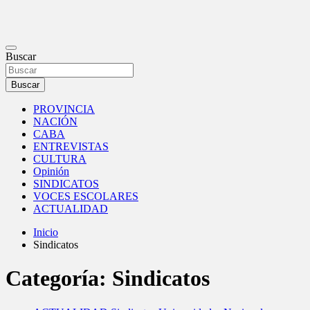
PORTAL DE NOTICIAS
Buscar
Gaceta Educativa
Buscar
PROVINCIA
NACIÓN
CABA
ENTREVISTAS
CULTURA
Opinión
SINDICATOS
VOCES ESCOLARES
ACTUALIDAD
Inicio
Sindicatos
Categoría:
Sindicatos